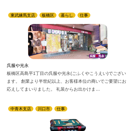
東武練馬支店
板橋区
暮らし
仕事
呉服や光永
板橋区高島平1丁目の呉服や光永(ごふくやこうえい)でござい
ます。 創業より半世紀以上、お客様本位の商いでご要望にお
応えしてまいりました。 礼装からお出かけま…
中青木支店
川口市
仕事