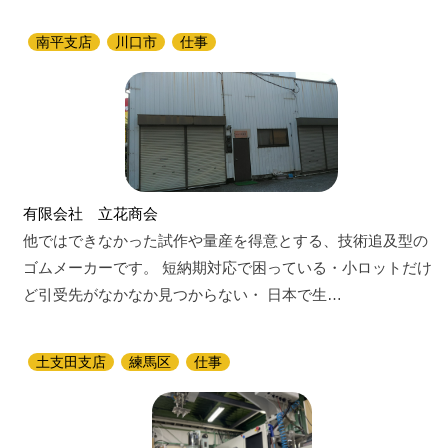
南平支店
川口市
仕事
有限会社 立花商会
他ではできなかった試作や量産を得意とする、技術追及型の
ゴムメーカーです。 短納期対応で困っている・小ロットだけ
ど引受先がなかなか見つからない・ 日本で生…
土支田支店
練馬区
仕事