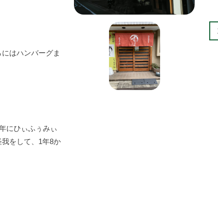
らにはハンバーグま
7年にひぃふぅみぃ
我をして、1年8か