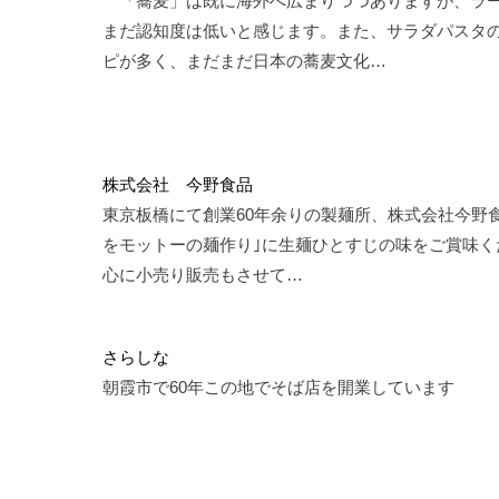
「蕎麦」は既に海外へ広まりつつありますが、ラ
まだ認知度は低いと感じます。また、サラダパスタ
ピが多く、まだまだ日本の蕎麦文化…
株式会社 今野食品
東京板橋にて創業60年余りの製麺所、株式会社今野食
をモットーの麺作り｣に生麺ひとすじの味をご賞味く
心に小売り販売もさせて…
さらしな
朝霞市で60年この地でそば店を開業しています