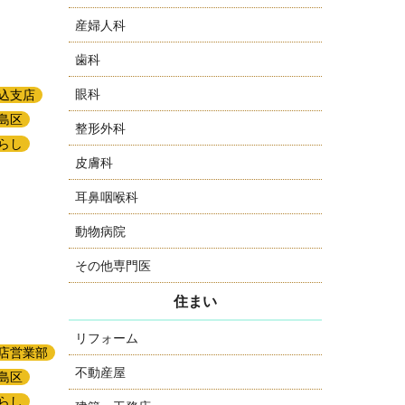
産婦人科
歯科
眼科
込支店
島区
整形外科
らし
皮膚科
耳鼻咽喉科
動物病院
その他専門医
住まい
リフォーム
店営業部
不動産屋
島区
らし