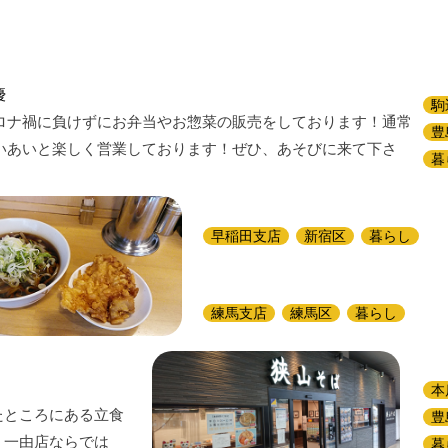
優
駒
ロナ禍に負けずにお弁当やお惣菜の販売をしております！通常
豊
いあいと楽しく営業しております！ぜひ、あそびに来て下さ
暮
早稲田支店
新宿区
暮らし
練馬支店
練馬区
暮らし
本
たところにある立食
豊
、一由店ならでは
暮