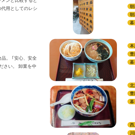
ーメンと比較すると
朝
の代用としてのレシ
朝
暮
本
豊
品。 ｢安心、安全
暮
ださい。 卸業を中
北
豊
暮
西
川