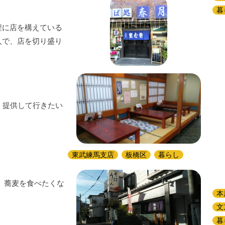
暮
程に店を構えている
人で、店を切り盛り
、提供して行きたい
東武練馬支店
板橋区
暮らし
 蕎麦を食べたくな
本
文
暮