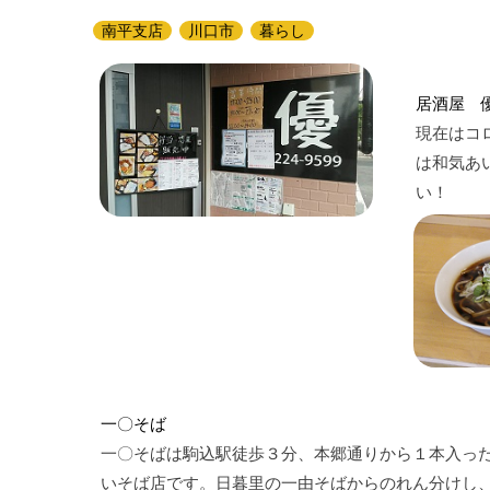
南平支店
川口市
暮らし
居酒屋 
現在はコ
は和気あ
い！
一〇そば
一〇そばは駒込駅徒歩３分、本郷通りから１本入っ
いそば店です。日暮里の一由そばからのれん分けし