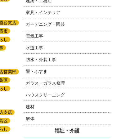
建築・工務店
家具・インテリア
霞台支店
ガーデニング・園芸
霞市
電気工事
らし
水道工事
事
防水・外装工事
畳・ふすま
店営業部
島区
ガラス・ガラス修理
らし
ハウスクリーニング
建材
込支店
解体
島区
らし
福祉・介護