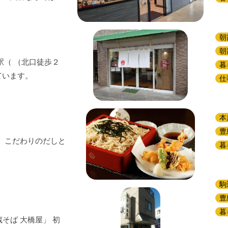
朝
朝
駅（ （北口徒歩２
暮
ています。
仕
本
豊
。 こだわりのだしと
暮
駒
豊
暮
そば 大橋屋」 初