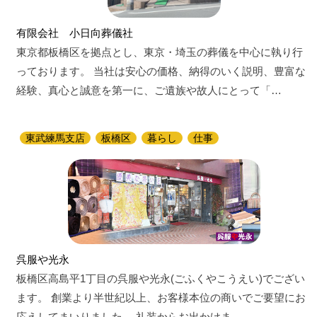
有限会社 小日向葬儀社
東京都板橋区を拠点とし、東京・埼玉の葬儀を中心に執り行
っております。 当社は安心の価格、納得のいく説明、豊富な
経験、真心と誠意を第一に、ご遺族や故人にとって「…
東武練馬支店
板橋区
暮らし
仕事
呉服や光永
板橋区高島平1丁目の呉服や光永(ごふくやこうえい)でござい
ます。 創業より半世紀以上、お客様本位の商いでご要望にお
応えしてまいりました。 礼装からお出かけま…