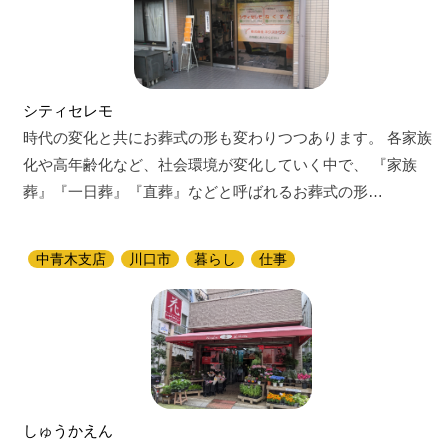
シティセレモ
時代の変化と共にお葬式の形も変わりつつあります。 各家族
化や高年齢化など、社会環境が変化していく中で、 『家族
葬』『一日葬』『直葬』などと呼ばれるお葬式の形…
中青木支店
川口市
暮らし
仕事
しゅうかえん