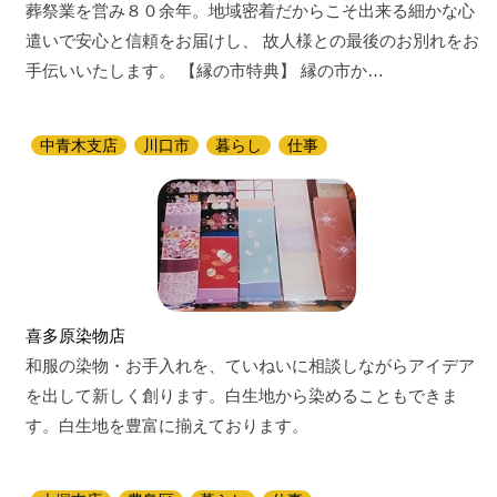
葬祭業を営み８０余年。地域密着だからこそ出来る細かな心
遣いで安心と信頼をお届けし、 故人様との最後のお別れをお
手伝いいたします。 【縁の市特典】 縁の市か…
中青木支店
川口市
暮らし
仕事
喜多原染物店
和服の染物・お手入れを、ていねいに相談しながらアイデア
を出して新しく創ります。白生地から染めることもできま
す。白生地を豊富に揃えております。