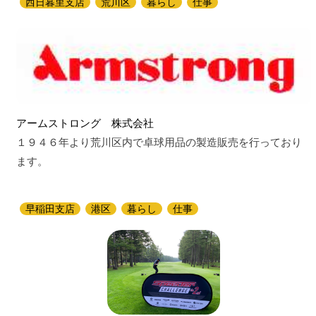
西日暮里支店
荒川区
暮らし
仕事
アームストロング 株式会社
１９４６年より荒川区内で卓球用品の製造販売を行っており
ます。
早稲田支店
港区
暮らし
仕事