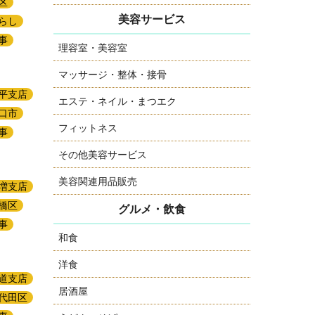
区
美容サービス
らし
事
理容室・美容室
マッサージ・整体・接骨
平支店
エステ・ネイル・まつエク
口市
フィットネス
事
その他美容サービス
美容関連用品販売
増支店
橋区
グルメ・飲食
事
和食
洋食
道支店
居酒屋
代田区