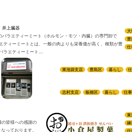
 井上臓器
大
のバラエティーミート（ホルモン・モツ・内臓）の専門卸で
豊
ラエティーミートとは、一般の肉よりも栄養価が高く、種類が豊
仕
 バラエティーミート…
東池袋支店
豊島区
暮らし
仕
志村支店
板橋区
暮らし
仕事
東
隣の皆様への感謝の
練
となっております。
仕