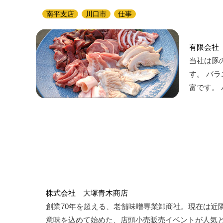
南平支店
川口市
仕事
有限会社
当社は豚
す。 バ
富です。
株式会社 大塚青木商店
創業70年を超える、老舗味噌専業卸商社。現在は近
意味を込めて始めた、店頭小売販売イベントが人気