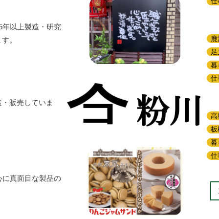
仕
5年以上製造・研究
鹿
ます。
足
暮
仕
造・販売していま
高
板
暮
仕
心に真面目な製品の