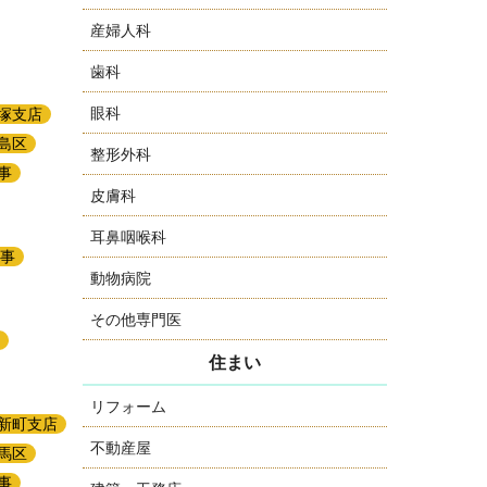
産婦人科
歯科
眼科
塚支店
島区
整形外科
事
皮膚科
耳鼻咽喉科
事
動物病院
その他専門医
住まい
リフォーム
新町支店
不動産屋
馬区
事