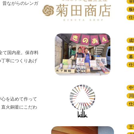
幸
、昔ながらのレンガ
板
仕
成
世
は全て国内産。保存料
暮
つ丁寧につくりあげ
仕
中
川
が心を込めて作って
仕
、直火銅釜にこだわ
王