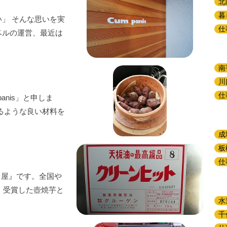
北
暮
」 そんな思いを実
仕
ベルの運営、最近は
南
川
仕
nis」と申しま
るような良い材料を
成
板
仕
倉田屋』です。全国や
』受賞した壺焼芋と
水
千