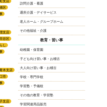
町支店
訪問介護・看護
橋区
通所介護・デイサービス
事
老人ホーム・グループホーム
その他福祉・介護
増支店
田谷区
教育・習い事
らし
幼稚園・保育園
事
子ども向け習い事・お稽古
大人向け習い事・お稽古
青木支店
口市
学校・専門学校
事
学習塾・予備校
その他の教育・学習塾
子支店
学習関連用品販売