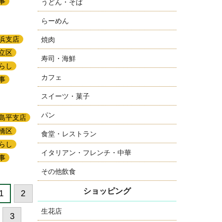
事
うどん・そば
らーめん
浜支店
焼肉
立区
寿司・海鮮
らし
カフェ
事
スイーツ・菓子
パン
島平支店
橋区
食堂・レストラン
らし
イタリアン・フレンチ・中華
事
その他飲食
ショッピング
1
2
生花店
3