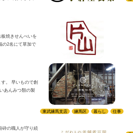
鉄板焼きせんべいを
福の2名にて草加で
す。 早いもので創
しいあんみつ類の製
東武練馬支店
練馬区
暮らし
仕事
粉砕の職人が守り続