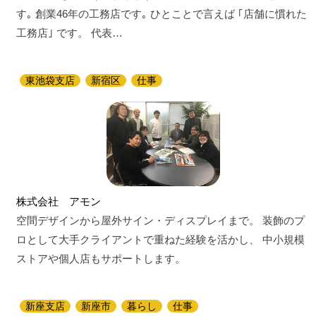
す｡ 創業46年の工務店です｡ ひとことで言えば ｢店舗に慣れた
工務店｣ です。 代表…
東池袋支店
新宿区
仕事
株式会社 アモン
空間デザインから屋外サイン・ディスプレイまで。 装飾のプ
ロとして大手クライアントで重ねた経験を活かし、 中小規模
ストアや個人店もサポートします。
新座支店
新座市
暮らし
仕事