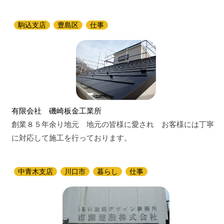
駒込支店
豊島区
仕事
有限会社 磯崎板金工業所
創業８５年余り地元 地元の皆様に愛され お客様には丁寧
に対応して施工を行っております。
中青木支店
川口市
暮らし
仕事