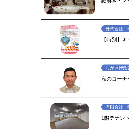
謎解き・マ
株式会社 
【特別】キ
しがき行政
私のコーナ
有限会社 
1階テナン