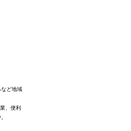
るなど地域
行業、便利
中。