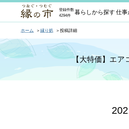
登録件数
暮らしから探す
仕事
4294件
ホーム
縁り処
投稿詳細
【大特価】エアコ
20