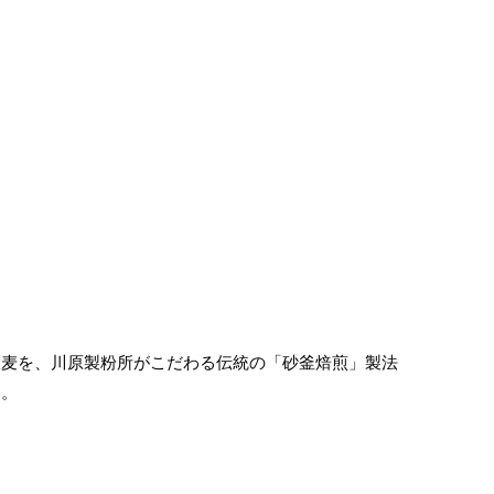
大麦を、川原製粉所がこだわる伝統の「砂釜焙煎」製法
い。