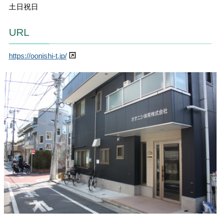
土日祝日
URL
https://oonishi-t.jp/