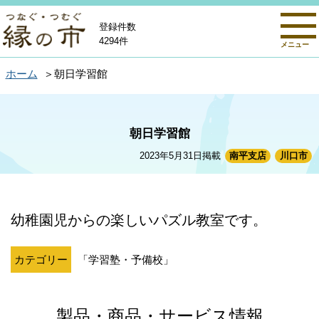
登録件数
4294件
メニュー
ホーム
朝日学習館
朝日学習館
2023年5月31日掲載
南平支店
川口市
幼稚園児からの楽しいパズル教室です。
カテゴリー
「学習塾・予備校」
製品・商品・サービス情報