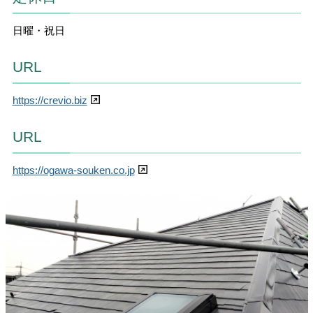
日曜・祝日
URL
https://crevio.biz
URL
https://ogawa-souken.co.jp