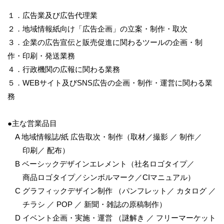
１．広告業及び広告代理業
２．地域情報紙向け「広告企画」の立案・制作・取次
３．企業の広告宣伝と販売促進に関わるツールの企画・制
作・印刷・発送業務
４．行政機関の広報に関わる業務
５．WEBサイト及びSNS広告の企画・制作・運営に関わる業
務
●主な営業品目
A 地域情報誌/紙 広告取次・制作（取材／撮影 ／ 制作／
印刷／ 配布）
B ベーシックデザインエレメント（社名ロゴタイプ／
商品ロゴタイプ／シンボルマーク／CIマニュアル）
C グラフィックデザイン制作 （パンフレット／ カタログ ／
チラシ ／ POP ／ 新聞・雑誌の原稿制作）
D イベント企画・実施・運営 （謎解き ／ フリーマーケット