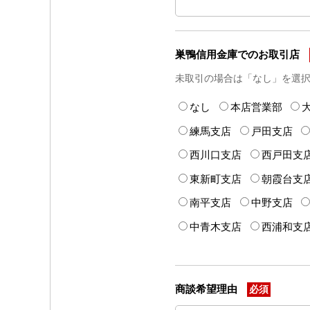
巣鴨信用金庫でのお取引店
未取引の場合は「なし」を選
なし
本店営業部
練馬支店
戸田支店
西川口支店
西戸田支
東新町支店
朝霞台支
南平支店
中野支店
中青木支店
西浦和支
商談希望理由
必須