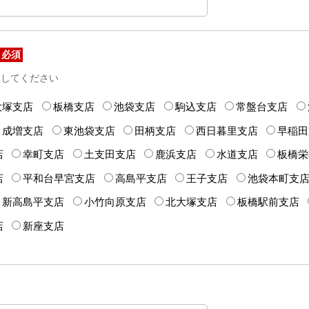
必須
択してください
大塚支店
板橋支店
池袋支店
駒込支店
常盤台支店
成増支店
東池袋支店
田柄支店
西日暮里支店
早稲田
店
幸町支店
土支田支店
鹿浜支店
水道支店
板橋栄
店
平和台早宮支店
高島平支店
王子支店
池袋本町支
新高島平支店
小竹向原支店
北大塚支店
板橋駅前支店
店
新座支店