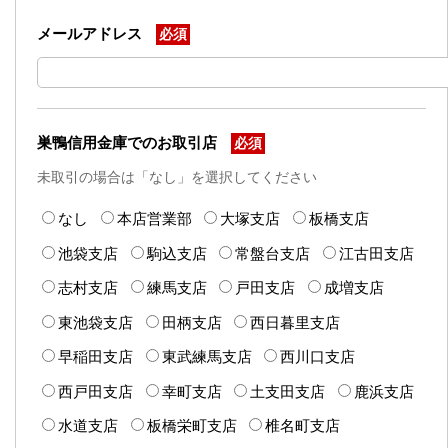
メールアドレス
必須
巣鴨信用金庫でのお取引店
必須
未取引の場合は「なし」を選択してください
なし
本店営業部
大塚支店
板橋支店
池袋支店
駒込支店
常盤台支店
江古田支店
志村支店
練馬支店
戸田支店
成増支店
東池袋支店
田柄支店
西日暮里支店
早稲田支店
東武練馬支店
西川口支店
西戸田支店
幸町支店
土支田支店
鹿浜支店
水道支店
板橋栄町支店
椎名町支店