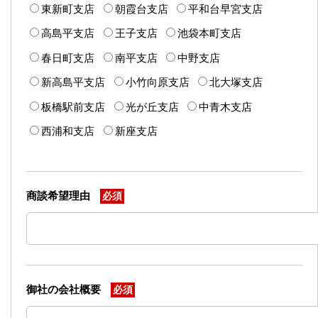
東新町支店
朝霞台支店
平和台早宮支店
高島平支店
王子支店
池袋本町支店
春日町支店
南平支店
中野支店
新高島平支店
小竹向原支店
北大塚支店
板橋駅前支店
光が丘支店
中青木支店
西浦和支店
新座支店
商談希望理由
必須
御社の会社概要
必須