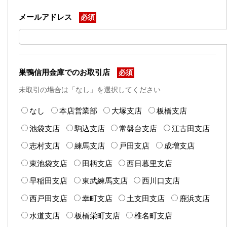
メールアドレス
必須
巣鴨信用金庫でのお取引店
必須
未取引の場合は「なし」を選択してください
なし
本店営業部
大塚支店
板橋支店
池袋支店
駒込支店
常盤台支店
江古田支店
志村支店
練馬支店
戸田支店
成増支店
東池袋支店
田柄支店
西日暮里支店
早稲田支店
東武練馬支店
西川口支店
西戸田支店
幸町支店
土支田支店
鹿浜支店
水道支店
板橋栄町支店
椎名町支店