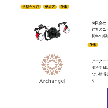
常盤台支店
板橋区
仕事
有限会社
顧客のニ
長年の経
仕事
アークエ
脳科学&
ない婚活
な…