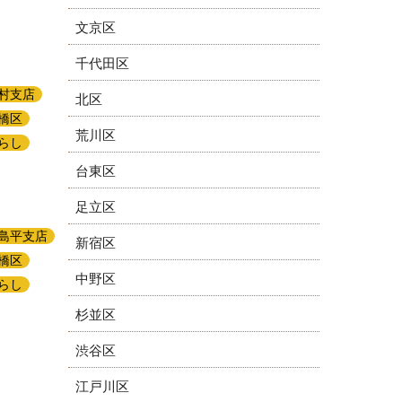
文京区
千代田区
村支店
北区
橋区
荒川区
らし
台東区
足立区
島平支店
新宿区
橋区
中野区
らし
杉並区
渋谷区
江戸川区