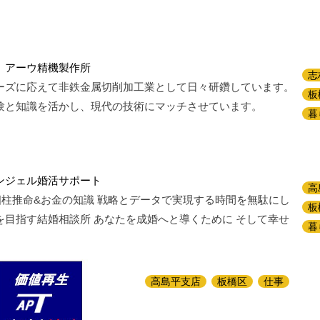
 アーウ精機製作所
志
ーズに応えて非鉄金属切削加工業として日々研鑽しています。
板
験と知識を活かし、現代の技術にマッチさせています。
暮
ンジェル婚活サポート
高
四柱推命&お金の知識 戦略とデータで実現する時間を無駄にし
板
を目指す結婚相談所 あなたを成婚へと導くために そして幸せ
暮
高島平支店
板橋区
仕事