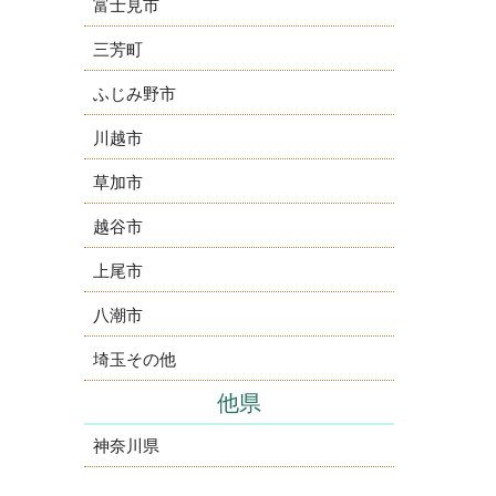
富士見市
三芳町
ふじみ野市
川越市
草加市
越谷市
上尾市
八潮市
埼玉その他
他県
神奈川県