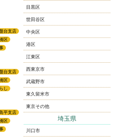
目黒区
世田谷区
盤台支店
中央区
橋区
港区
事
江東区
西東京市
盤台支店
橋区
武蔵野市
らし
東久留米市
東京その他
島平支店
埼玉県
橋区
事
川口市