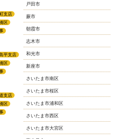
戸田市
町支店
蕨市
橋区
朝霞市
事
志木市
和光市
島平支店
橋区
新座市
事
さいたま市南区
さいたま市桜区
道支店
さいたま市浦和区
橋区
事
さいたま市西区
さいたま市大宮区