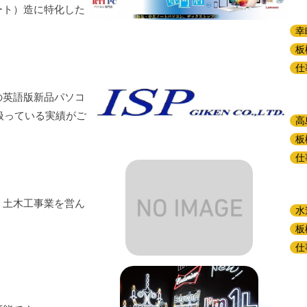
ート）造に特化した
幸
板
仕
の英語版新品パソコ
扱っている実績がご
高
板
仕
・土木工事業を営ん
水
板
仕