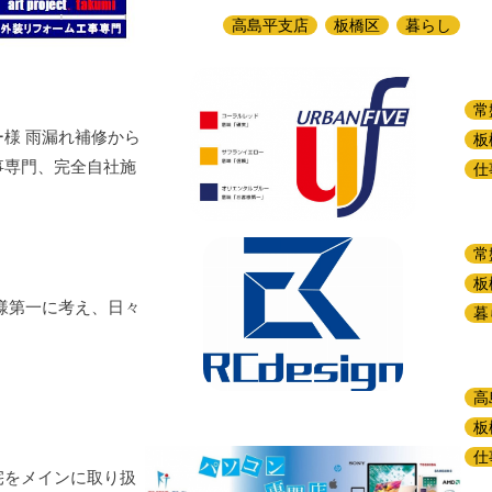
高島平支店
板橋区
暮らし
常
様 雨漏れ補修から
板
事専門、完全自社施
仕
常
板
様第一に考え、日々
暮
高
板
仕
宅をメインに取り扱