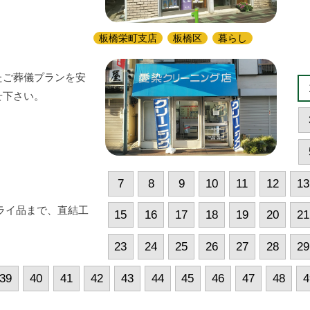
板橋栄町支店
板橋区
暮らし
たご葬儀プランを安
せ下さい。
7
8
9
10
11
12
13
ライ品まで、直結工
15
16
17
18
19
20
21
23
24
25
26
27
28
29
39
40
41
42
43
44
45
46
47
48
4