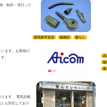
企画・制作・等行って
新高島平支店
板橋区
暮らし
ています。お客様の
志
ます。
板
暮
ります。 電気自動
宅とも対応しており