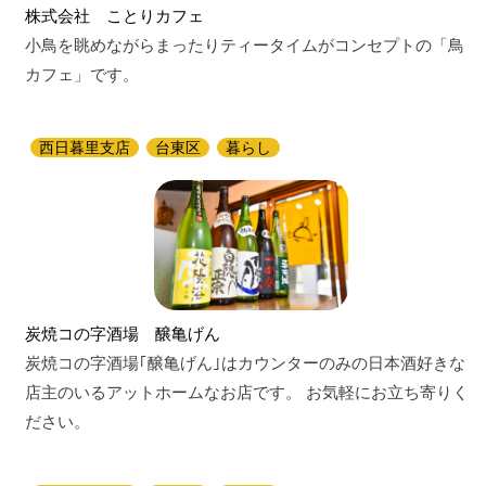
株式会社 ことりカフェ
小鳥を眺めながらまったりティータイムがコンセプトの「鳥
カフェ」です。
西日暮里支店
台東区
暮らし
炭焼コの字酒場 醸亀げん
炭焼コの字酒場｢醸亀げん｣はカウンターのみの日本酒好きな
店主のいるアットホームなお店です。 お気軽にお立ち寄りく
ださい。