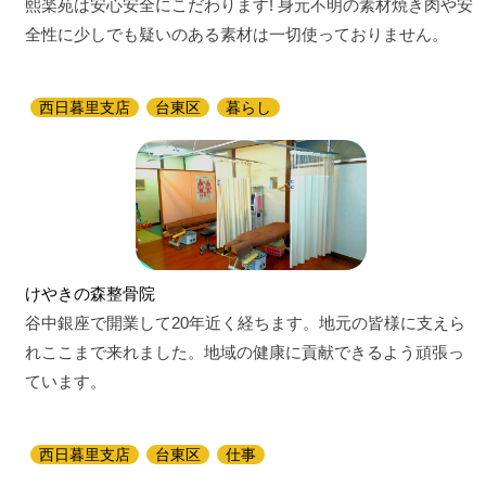
熙楽苑は安心安全にこだわります! 身元不明の素材焼き肉や安
全性に少しでも疑いのある素材は一切使っておりません。
西日暮里支店
台東区
暮らし
けやきの森整骨院
谷中銀座で開業して20年近く経ちます。地元の皆様に支えら
れここまで来れました。地域の健康に貢献できるよう頑張っ
ています。
西日暮里支店
台東区
仕事